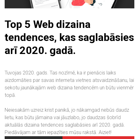
Top 5 Web dizaina
tendences, kas saglabāsies
arī 2020. gadā.
Tuvojas 2020. gads. Tas nozīmē, ka ir pienācis laiks
aizdomāties par savas interneta vietnes atsvaidzināšanu, lai
sekotu jaunākajām web dizaina tendencēm un būtu vienmēr
topā.
Neiesakām uzreiz krist panikā, jo nākamgad nebūs daudz
lietu, kas būtu jāmaina vai jāuzlabo, jo daudzas šobrīd
aktuālās dizaina tendences saglabāsies arī 2020. gadā.
Piedāvājam ar tām iepazīties mūsu rakstā. Aiziet!