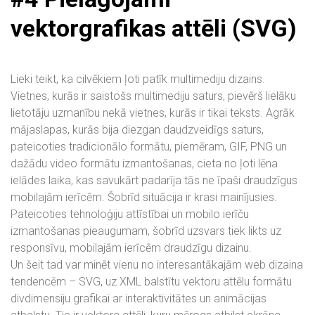
vektorgrafikas attēli (SVG)
Lieki teikt, ka cilvēkiem ļoti patīk multimediju dizains.
Vietnes, kurās ir saistošs multimediju saturs, pievērš lielāku
lietotāju uzmanību nekā vietnes, kurās ir tikai teksts. Agrāk
mājaslapas, kurās bija diezgan daudzveidīgs saturs,
pateicoties tradicionālo formātu, piemēram, GIF, PNG un
dažādu video formātu izmantošanas, cieta no ļoti lēna
ielādes laika, kas savukārt padarīja tās ne īpaši draudzīgus
mobilajām ierīcēm. Šobrīd situācija ir krasi mainījusies.
Pateicoties tehnoloģiju attīstībai un mobilo ierīču
izmantošanas pieaugumam, šobrīd uzsvars tiek likts uz
responsīvu, mobilajām ierīcēm draudzīgu dizainu.
Un šeit tad var minēt vienu no interesantākajām web dizaina
tendencēm – SVG, uz XML balstītu vektoru attēlu formātu
divdimensiju grafikai ar interaktivitātes un animācijas