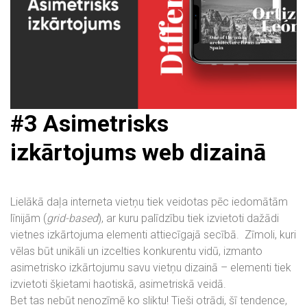
#3
Asimetrisks
izkārtojums web dizainā
Lielākā daļa interneta vietņu tiek veidotas pēc iedomātām
līnijām (
grid-based
), ar kuru palīdzību tiek izvietoti dažādi
vietnes izkārtojuma elementi attiecīgajā secībā.
Zīmoli, kuri
vēlas būt unikāli un izcelties konkurentu vidū, izmanto
asimetrisko izkārtojumu savu vietņu dizainā – elementi tiek
izvietoti šķietami haotiskā, asimetriskā veidā.
Bet tas nebūt nenozīmē ko sliktu! Tieši otrādi, šī tendence,