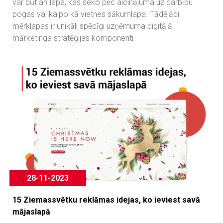
var būt arī lapa, kas seko pēc aicinājuma uz darbību
pogas vai kalpo kā vietnes sākumlapa. Tādējādi
mērķlapas ir unikāli spēcīgi uzņēmuma digitālā
mārketinga stratēģijas komponenti.
28-11-2023
15 Ziemassvētku reklāmas idejas, ko ieviest savā
mājaslapā