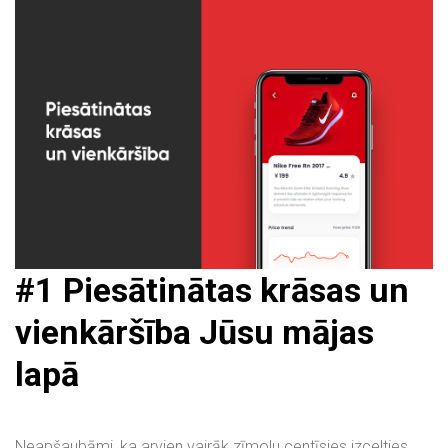
#
1 Piesātinātas krāsas un
vienkāršība Jūsu mājas
lapā
Neapšaubāmi, ka arvien vairāk zīmolu centīsies izcelties