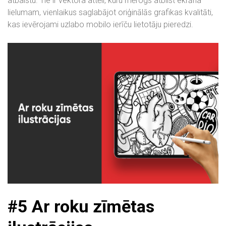
atbalstu. Tie ir vektora attēli, kuru mērogs atbilst ekrāna
lielumam, vienlaikus saglabājot oriģinālās grafikas kvalitāti,
kas ievērojami uzlabo mobilo ierīču lietotāju pieredzi.
#5
Ar roku zīmētas