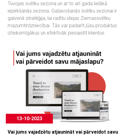
Tuvojas svētku sezona un ar to arī gada lielākā
iepirkšanās sezona. Gatavošanās svētku sezonai ir
galvenā stratēģija, lai radītu idejas Ziemassvētku
mazumtirdzniecībai. Tās var padarīt jūsu produktus
izteiksmīgākus un efektīvāk piesaistīt klientus.
13-10-2023
Vai jums vajadzētu atjaunināt vai pārveidot savu