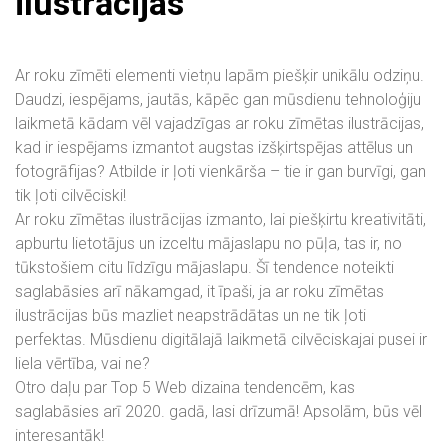
ilustrācijas
Ar roku zīmēti elementi vietņu lapām piešķir unikālu odziņu.
Daudzi, iespējams, jautās, kāpēc gan mūsdienu tehnoloģiju
laikmetā kādam vēl vajadzīgas ar roku zīmētas ilustrācijas,
kad ir iespējams izmantot augstas izšķirtspējas attēlus un
fotogrāfijas? Atbilde ir ļoti vienkārša – tie ir gan burvīgi, gan
tik ļoti cilvēciski!
Ar roku zīmētas ilustrācijas izmanto, lai piešķirtu kreativitāti,
apburtu lietotājus un izceltu mājaslapu no pūļa, tas ir, no
tūkstošiem citu līdzīgu mājaslapu. Šī tendence noteikti
saglabāsies arī nākamgad, it īpaši, ja ar roku zīmētas
ilustrācijas būs mazliet neapstrādātas un ne tik ļoti
perfektas. Mūsdienu digitālajā laikmetā cilvēciskajai pusei ir
liela vērtība, vai ne?
Otro daļu par Top 5 Web dizaina tendencēm, kas
saglabāsies arī 2020. gadā, lasi drīzumā! Apsolām, būs vēl
interesantāk!