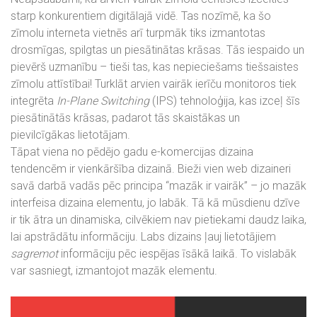
starp konkurentiem digitālajā vidē. Tas nozīmē, ka šo
zīmolu interneta vietnēs arī turpmāk tiks izmantotas
drosmīgas, spilgtas un piesātinātas krāsas. Tās iespaido un
pievērš uzmanību – tieši tas, kas nepieciešams tiešsaistes
zīmolu attīstībai! Turklāt arvien vairāk ierīču monitoros tiek
integrēta
In-Plane Switching
(IPS) tehnoloģija, kas izceļ šīs
piesātinātās krāsas, padarot tās skaistākas un
pievilcīgākas lietotājam.
Tāpat viena no pēdējo gadu e-komercijas dizaina
tendencēm ir vienkāršība dizainā. Bieži vien web dizaineri
savā darbā vadās pēc principa “mazāk ir vairāk” – jo mazāk
interfeisa dizaina elementu, jo labāk. Tā kā mūsdienu dzīve
ir tik ātra un dinamiska, cilvēkiem nav pietiekami daudz laika,
lai apstrādātu informāciju. Labs dizains ļauj lietotājiem
sagremot
informāciju pēc iespējas īsākā laikā. To vislabāk
var sasniegt, izmantojot mazāk elementu.