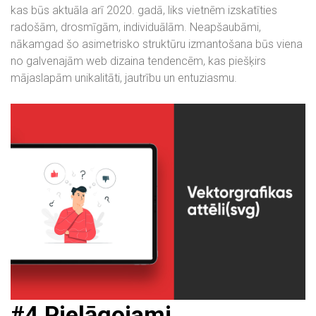
kas būs aktuāla arī 2020. gadā, liks vietnēm izskatīties
radošām, drosmīgām, individuālām. Neapšaubāmi,
nākamgad šo asimetrisko struktūru izmantošana būs viena
no galvenajām web dizaina tendencēm, kas piešķirs
mājaslapām unikalitāti, jautrību un entuziasmu.
#4
Pielāgojami