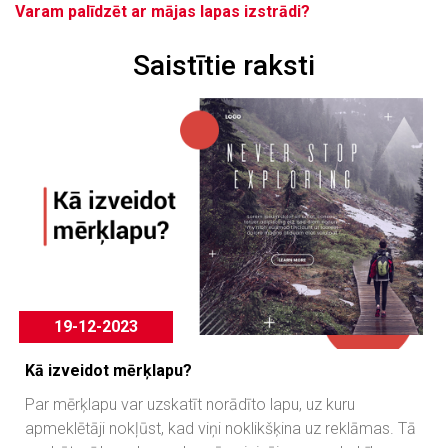
Varam palīdzēt ar mājas lapas izstrādi?
Saistītie raksti
19-12-2023
Kā izveidot mērķlapu?
Par mērķlapu var uzskatīt norādīto lapu, uz kuru
apmeklētāji nokļūst, kad viņi noklikšķina uz reklāmas. Tā