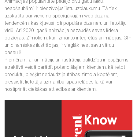
Animācijas popularitāte pēdējo divu gadu laiku,
neapšaubāmi, ir piedzīvojusi īstu uzplaukumu. Tā tiek
uzskatīta par vienu no spēcīgākajām web dizaina
tendencēm, kas kļuvusi ļoti populāra dizaineru un lietotāju
vidū. Arī 2020. gadā animācija nezaudēs savas līdera
pozīcijas. Zīmoliem, kuri izmanto integrētās animācijas, GIF
un dinamiskas ilustrācijas, ir vieglāk nest savu vārdu
pasaulē.
Piemēram, ar animāciju un ilustrāciju palīdzību ir iespējams
atraktīvā veidā parādīt potenciālajiem klientiem, kā lietot
produktu, piešķirt nedaudz jautrības zīmola koptēlam,
piesaistīt lietotāja uzmanību lapas ielādes laikā vai
nostiprināt ciešākas attiecības ar klientiem.