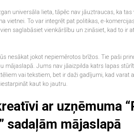
gan universāla lieta, tāpēc nav jāuztraucas, ka tas
vietnei. To var integrēt pat politikas, e-komercijas 
vien saglabāsiet vienkāršību un zināsiet, kad to ir at
jūs nesākat jokot nepiemērotos brīžos. Tie paši prin
ūsu mājaslapā. Jums nav jāaizpilda katrs lapas stūrīt
tēliem vai tekstiem, bet ir daži gadījumi, kad varat a
 iestarpināt kaut ko jautru.
kreatīvi ar uzņēmuma “
 sadaļām mājaslapā