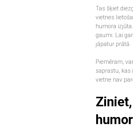
Tas šķiet diez
vietnes lietoša
humora izjūta.
gaumi. Lai gan
jāpatur prātā.
Piemēram, vara
saprastu, kas 
vietne nav pare
Ziniet
humor