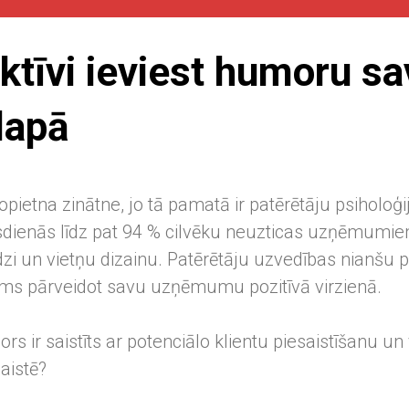
ktīvi ieviest humoru s
lapā
nopietna zinātne, jo tā pamatā ir patērētāju psiholoģi
dienās līdz pat 94 % cilvēku neuzticas uzņēmumiem
edzi un vietņu dizainu. Patērētāju uzvedības nianšu
jums pārveidot savu uzņēmumu pozitīvā virzienā.
rs ir saistīts ar potenciālo klientu piesaistīšanu un
aistē?