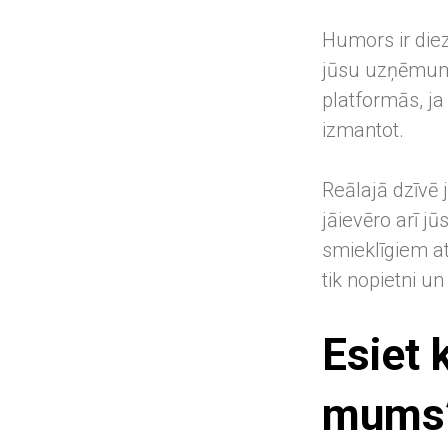
Humors ir diez
jūsu uzņēmuma 
platformās, ja 
izmantot.
Reālajā dzīvē 
jāievēro arī j
smieklīgiem at
tik nopietni un
Esiet 
mums”