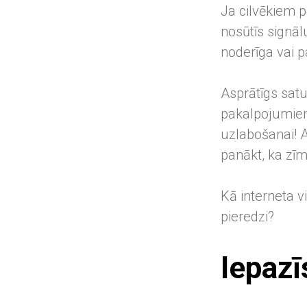
Ja cilvēkiem p
nosūtīs signā
noderīga vai p
Asprātīgs satu
pakalpojumiem,
uzlabošanai! A
panākt, ka zīm
Kā interneta vi
pieredzi?
Iepazī