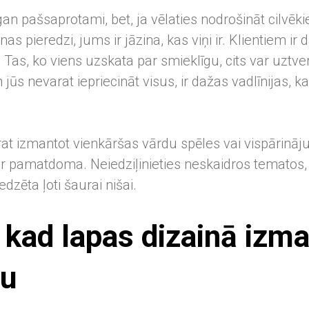
gan pašsaprotami, bet, ja vēlaties nodrošināt cilvēk
nas pieredzi, jums ir jāzina, kas viņi ir. Klientiem ir
 Tas, ko viens uzskata par smieklīgu, cits var uztver
 jūs nevarat iepriecināt visus, ir dažas vadlīnijas, 
t izmantot vienkāršas vārdu spēles vai vispārinājum
ir pamatdoma. Neiedziļinieties neskaidros tematos, 
dzēta ļoti šaurai nišai.
, kad lapas dizainā izm
u