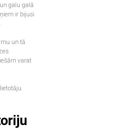
 un galu galā
iem ir bijusi
.
mumu un tā
dzes
tiešām varat
lietotāju
oriju