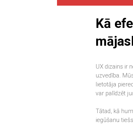
Kā efe
mājas
UX dizains ir 
uzvedība. Mūs
lietotāja pier
var palīdzēt 
Tātad, kā humo
iegūšanu tiešs