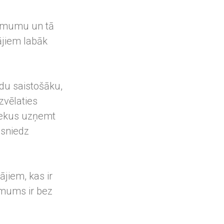
ņēmumu un tā
ājiem labāk
du saistošāku,
izvēlaties
iekus uzņemt
āsniedz
ājiem, kas ir
ņēmums ir bez