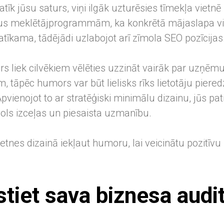
atīk jūsu saturs, viņi ilgāk uzturēsies tīmekļa vietnē
lus meklētājprogrammām, ka konkrētā mājaslapa viņ
atīkama, tādējādi uzlabojot arī zīmola SEO pozīcijas
rs liek cilvēkiem vēlēties uzzināt vairāk par uzņē
 tāpēc humors var būt lielisks rīks lietotāju piere
pvienojot to ar stratēģiski minimālu dizainu, jūs pa
ols izceļas un piesaista uzmanību.
etnes dizainā iekļaut humoru, lai veicinātu pozitīvu 
stiet sava biznesa audit