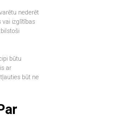
 varētu nederēt
vai izglītības
bilstoši
cipi būtu
is ar
tļauties būt ne
Par