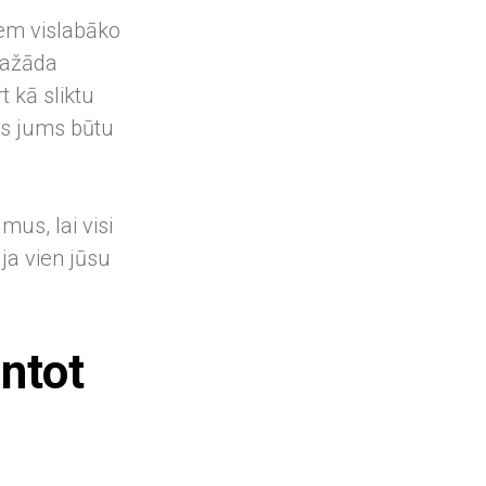
iem vislabāko
 dažāda
t kā sliktu
kas jums būtu
us, lai visi
ja vien jūsu
antot