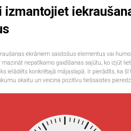
 izmantojiet iekraušan
us
ekraušanas ekrāniem saistošus elementus vai humo
azināt nepatīkamo gaidīšanas sajūtu, ko izjūt lietot
ks ielādēts konkrētajā mājaslapā. Ir pierādīts, ka šī 
kumu skaitu un veicina pozitīvu tiešsaistes pieredz