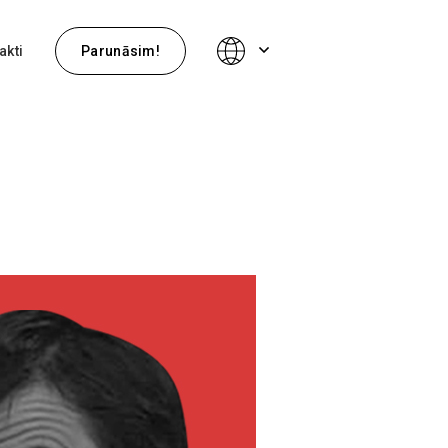
akti
Parunāsim!