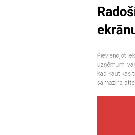
Radoši
ekrān
Pievienojot i
uzņēmumi var m
kad kaut kas ti
samazina attei