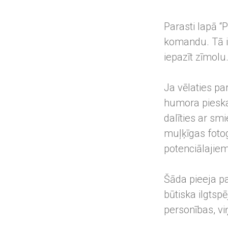
Parasti lapā 
komandu. Tā ir
iepazīt zīmolu
Ja vēlaties p
humora pieskaņa
dalīties ar s
muļķīgas fotog
potenciālajiem
Šāda pieeja pa
būtiska ilgtspē
personības, vi