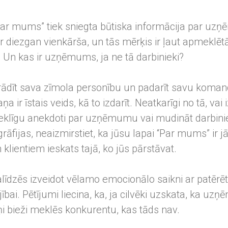
“Par mums” tiek sniegta būtiska informācija par uz
 diezgan vienkārša, un tās mērķis ir ļaut apmeklēt
. Un kas ir uzņēmums, ja ne tā darbinieki?
arādīt sava zīmola personību un padarīt savu koman
 ir īstais veids, kā to izdarīt. Neatkarīgi no tā, vai 
mieklīgu anekdoti par uzņēmumu vai mudināt darbin
rāfijas, neaizmirstiet, ka jūsu lapai “Par mums” ir j
 klientiem ieskats tajā, ko jūs pārstāvat.
līdzēs izveidot vēlamo emocionālo saikni ar patērēt
jībai. Pētījumi liecina, ka, ja cilvēki uzskata, ka uz
ņi bieži meklēs konkurentu, kas tāds nav.