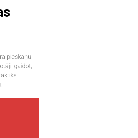
as
ra pieskaņu,
āji, gaidot,
taktika
i.