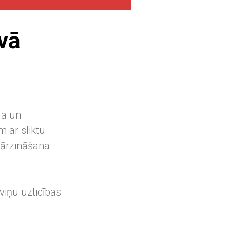
avā
ja un
 ar sliktu
 pārzināšana
 viņu uzticības