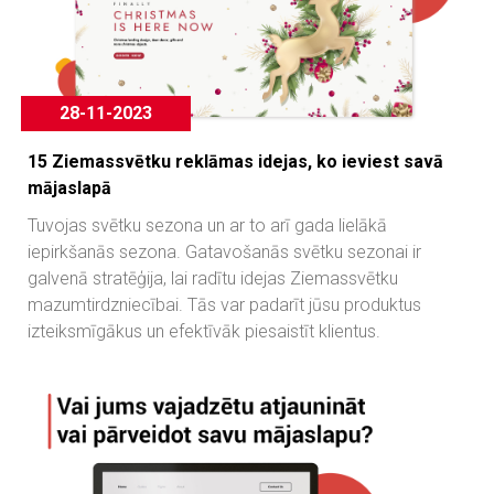
28-11-2023
15 Ziemassvētku reklāmas idejas, ko ieviest savā
mājaslapā
Tuvojas svētku sezona un ar to arī gada lielākā
iepirkšanās sezona. Gatavošanās svētku sezonai ir
galvenā stratēģija, lai radītu idejas Ziemassvētku
mazumtirdzniecībai. Tās var padarīt jūsu produktus
izteiksmīgākus un efektīvāk piesaistīt klientus.