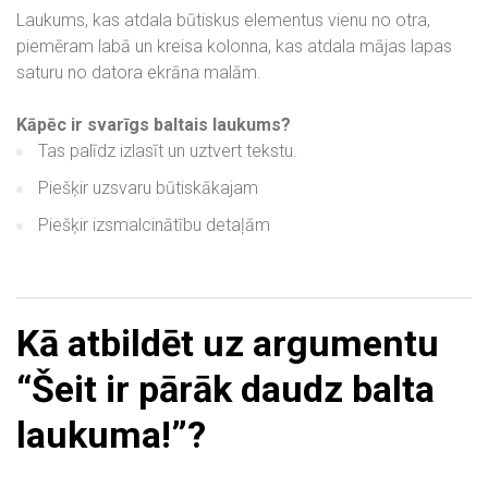
Laukums, kas atdala būtiskus elementus vienu no otra,
piemēram labā un kreisa kolonna, kas atdala mājas lapas
saturu no datora ekrāna malām.
Kāpēc ir svarīgs baltais laukums?
Tas palīdz izlasīt un uztvert tekstu.
Piešķir uzsvaru būtiskākajam
Piešķir izsmalcinātību detaļām
Kā atbildēt uz argumentu
“Šeit ir pārāk daudz balta
laukuma!”?