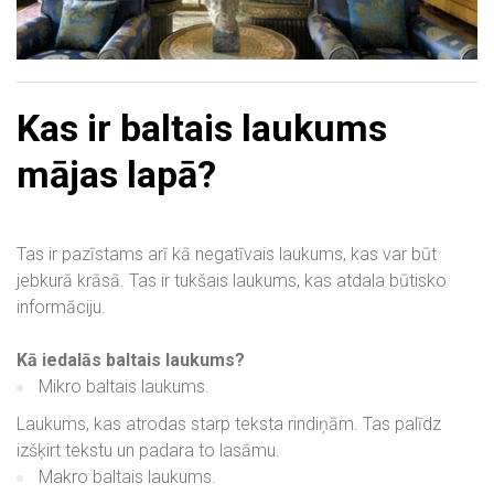
Kas ir baltais laukums
mājas lapā?
Tas ir pazīstams arī kā negatīvais laukums, kas var būt
jebkurā krāsā. Tas ir tukšais laukums, kas atdala būtisko
informāciju.
Kā iedalās baltais laukums?
Mikro baltais laukums.
Laukums, kas atrodas starp teksta rindiņām. Tas palīdz
izšķirt tekstu un padara to lasāmu.
Makro baltais laukums.