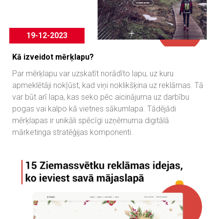
19-12-2023
Kā izveidot mērķlapu?
Par mērķlapu var uzskatīt norādīto lapu, uz kuru
apmeklētāji nokļūst, kad viņi noklikšķina uz reklāmas. Tā
var būt arī lapa, kas seko pēc aicinājuma uz darbību
pogas vai kalpo kā vietnes sākumlapa. Tādējādi
mērķlapas ir unikāli spēcīgi uzņēmuma digitālā
mārketinga stratēģijas komponenti.