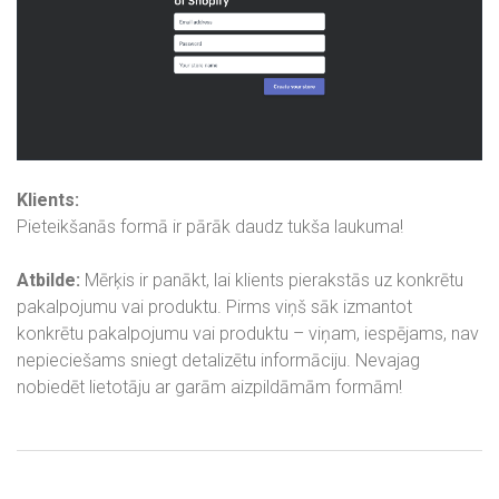
Klients:
Pieteikšanās formā ir pārāk daudz tukša laukuma!
Atbilde:
Mērķis ir panākt, lai klients pierakstās uz konkrētu
pakalpojumu vai produktu. Pirms viņš sāk izmantot
konkrētu pakalpojumu vai produktu – viņam, iespējams, nav
nepieciešams sniegt detalizētu informāciju. Nevajag
nobiedēt lietotāju ar garām aizpildāmām formām!