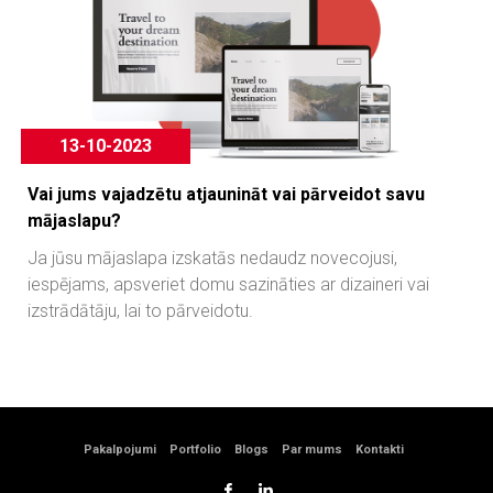
13-10-2023
Vai jums vajadzētu atjaunināt vai pārveidot savu
mājaslapu?
Ja jūsu mājaslapa izskatās nedaudz novecojusi,
iespējams, apsveriet domu sazināties ar dizaineri vai
izstrādātāju, lai to pārveidotu.
Pakalpojumi
Portfolio
Blogs
Par mums
Kontakti