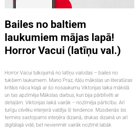
Bailes no baltiem
laukumiem mājas lapā!
Horror Vacui (latīņu val.)
Horror Vacui tulkojumā no latīņu valodas – bailes no
tukšiem laukumiem. Mario Praz, itāļu mākslas un literatūras
kritiķis nāca klajā ar šo nosaukumu Viktorijas laika mākslā
un tas apzīmēja Mākslas darbus, kuri bija pārblīvēti ar
detaļām. Viktorijas laikā vairāk – nozīmēja pārticību. Arī
turīgu cilvēku interjerā valdīja šī tendence. Mūsdienās šis
termins sastopams interjēra dizainā, drukas dizainā un arī
digitālajā vidē, bet nevienmēr vairāk nozīmē labāk.