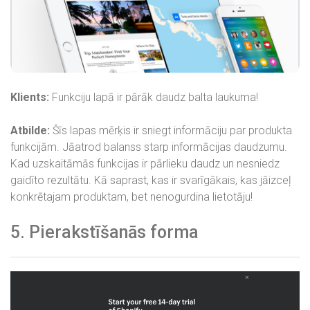
Klients:
Funkciju lapā ir pārāk daudz balta laukuma!
Atbilde:
Šīs lapas mērķis ir sniegt informāciju par produkta
funkcijām. Jāatrod balanss starp informācijas daudzumu.
Kad uzskaitāmās funkcijas ir pārlieku daudz un nesniedz
gaidīto rezultātu. Kā saprast, kas ir svarīgākais, kas jāizceļ
konkrētajam produktam, bet nenogurdina lietotāju!
5. Pierakstīšanās forma