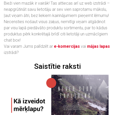
Bieži vien mazāk ir vairāk! Tas attiecas arī uz web izstrādi –
neapgrūtināt savu lietotāju ar sev vien saprotamu mākslu,
ļaut viņam ātri, bez liekiem kairinājumiem pieņemt lēmumu!
Necensties nošaut visus zaķus, nemitīgi viņam atgādinot
par visu lapā piedāvāto produktu sortimentu, par to kādus
produktus pērk konkrētajā brīdī citi lietotāji un uzmācīgiem
chat box!
Vai varam Jums palīdzēt ar
e-komercijas
vai
mājas lapas
izstrādi?
Saistītie raksti