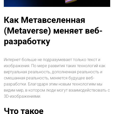
Как Метавселенная
(Metaverse) меняет веб-
разработку
Интернет больше не подразумевает только текст и
изображения. По мере развития таких технологий как
виртуальная реальность, дополненная реальность и
смешанная реальность, меняется будущее веб-
разработки. Благодаря этим новым технологиям мы
видим мир, в котором люди могут взаимодействовать с
3D-изображениями.
Что такое