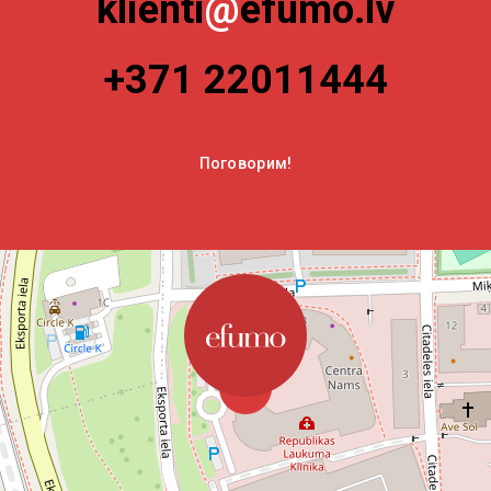
klienti
@
efumo.lv
+371 22011444
Поговорим!