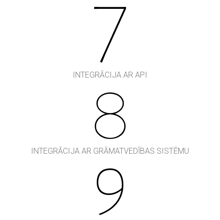
INTEGRĀCIJA AR API
INTEGRĀCIJA AR GRĀMATVEDĪBAS SISTĒMU