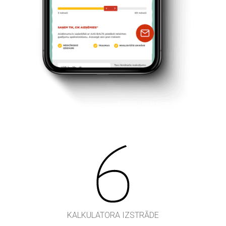
KALKULATORA IZSTRĀDE