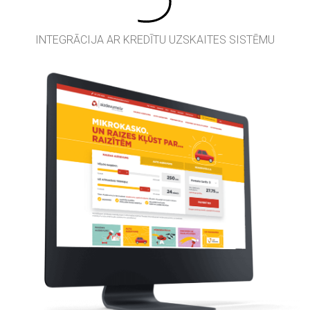
INTEGRĀCIJA AR KREDĪTU UZSKAITES SISTĒMU