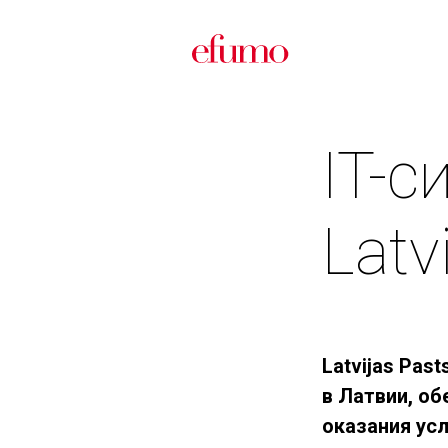
IT-с
Latv
Latvijas Pas
в Латвии, об
оказания усл