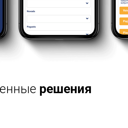
ренные
решения