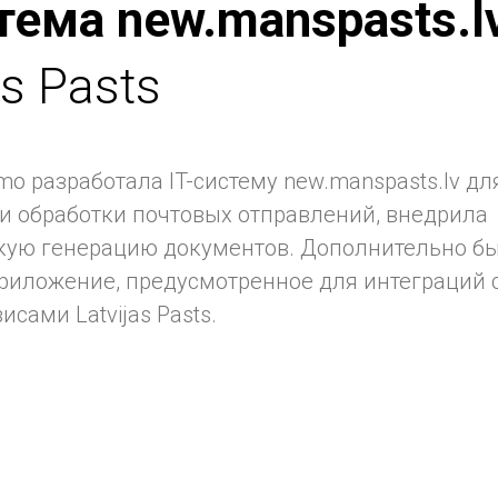
стема new.manspasts.l
as Pasts
o разработала IT-систему new.manspasts.lv дл
и обработки почтовых отправлений, внедрила
кую генерацию документов. Дополнительно бы
риложение, предусмотренное для интеграций 
исами Latvijas Pasts.