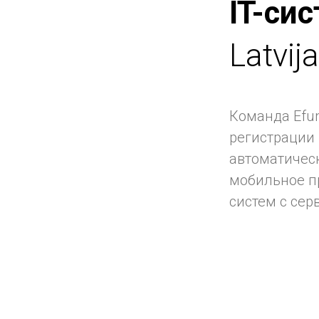
IT-си
Latvij
Команда Efum
регистрации 
автоматичес
мобильное п
систем с серв